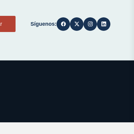
Síguenos:
r