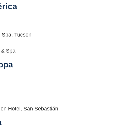
érica
& Spa, Tucson
 & Spa
ropa
tion Hotel, San Sebastián
a